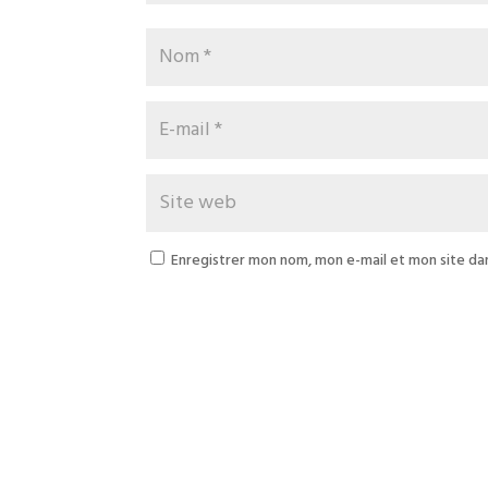
Enregistrer mon nom, mon e-mail et mon site da
A
l
t
e
r
n