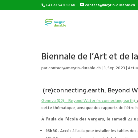
+41 22 548 30 40
contact@meyrin-durable.ch
Biennale de l’Art et de 
par
contact@meyrin-durable.ch
|
3, Sep 2023
|
Actua
(re)connecting.earth, Beyond W
Geneva (02) – Beyond Water (reconnecting.earth)
cette thématique, ainsi que des rapports de l’être h
À l’aula de l’école des Vergers, le samedi 23.0
16h30.
Accès à l’aula pour installer les tables de