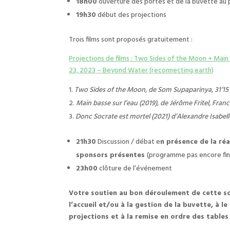
18h00
ouverture des portes et de la buvette au 
19h30
début des projections
Trois films sont proposés gratuitement :
Projections de films : Two Sides of the Moon + Mai
23, 2023 – Beyond Water (reconnecting.earth)
Two Sides of the Moon, de Som Supaparinya, 31’15
Main basse sur l’eau (2019), de Jérôme Fritel, Franc
Donc Socrate est mortel (2021) d’Alexandre Isabell
21h30
Discussion / débat e
n présence de la réa
sponsors présentes
(programme pas encore fin
23h00
clôture de l’événement
Votre soutien au bon déroulement de cette soir
l’accueil et/ou à la gestion de la buvette, à l
projections et à la remise en ordre des tables 