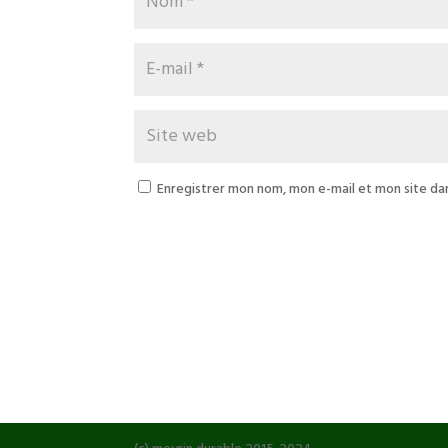
Enregistrer mon nom, mon e-mail et mon site da
A
l
t
e
r
n
a
t