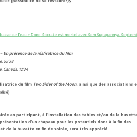
public
(possibilité de se restaurer)$
n basse sur l’eau + Donc, Socrate est mortel avec Som Supaparinya. Septem
 –
En présence de la réalisatrice du film
e, 55’38
e, Canada, 12’34
lisatrice du film
Two Sides of the Moon,
ainsi que des associations e
alisé)
ée en participant, à l’installation des tables et/ou de la buvette
e présentation d’un chapeau pour les potentiels dons à la fin des
et de la buvette en fin de soirée, sera très apprécié.